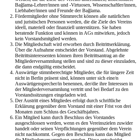
Bağlama-Lehrer/innen und -Virtuosen, Wissenschaftler/innen,
Liebhaber/innen und Freunde der Bağlama.
Fördermitglieder ohne Stimmrecht können alle natürlichen
und juristischen Personen werden, die die Ziele des Vereins
ideell, materiell oder finanziell unterstützen. Sie haben
beratende Funktion und können in AGs mitwirken, jedoch
kein Vorstandsmitglied werden.
Die Mitgliedschaft wird erworben durch Beitrittserklärung.
Über die Aufnahme entscheidet der Vorstand. Abgelehnte
Beitrittsinteressenten können ihren Beitrittsantrag an die
Mitgliederversammlung stellen und sind zu dieser einzuladen,
die dann endgültig entscheidet.
Auswärtige stimmberechtigte Mitglieder, die für längere Zeit
nicht in Berlin präsent sind, können unter sich eine/n
Auswärtigensprecher/in benennen, der/die ihre Interessen in
der Mitgliederversammlung vertritt und bei Bedarf zu den
Vorstandssitzungen eingeladen wird.
Der Austritt eines Mitgliedes erfolgt durch schriftliche
Erklärung gegenüber dem Vorstand mit einer Frist von drei
Monaten zum Schluss des Geschäftsjahres.
Ein Mitglied kann durch Beschluss des Vorstandes
ausgeschlossen werden, wenn es den Vereinszielen zuwider
handelt oder seinen Verpflichtungen gegenüber dem Verein
nicht nachkommt. Gegen den Beschluss kann das Mitglied
die Mitgliederversammlung anrufen. Diese entscheidet