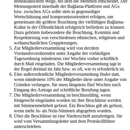
demokratischem Wege, bei dem die Mehrheit entscheidet. Der
Meinungsstreit innerhalb der Bağlama-Plattform und AGs
bzw. zwischen AGs sollte stets in gegenseitiger
Wertschätzung und kompromissorientiert erfolgen, um
gemeinsam die größere Beachtung der vielfältigen Bağlama-
Kultur in der Öffentlichkeit erfolgreich befördern zu können.
Dazu gehören insbesondere die Beachtung, Kenntnis und
Respektierung von verschiedenen ethnischen, religiösen und
weltanschaulichen Gruppierungen.
Zur Mitgliederversammlung wird von der/dem
Vorstandsvorsitzenden unter Angabe der vorläufigen
Tagesordnung mindestens vier Wochen vorher schriftlich
durch Mail eingeladen. Die Mitgliederversammlung tagt in
der Regel dreimal im Jahr bzw. so oft, wie es erforderlich ist.
Eine außerordentliche Mitgliederversammlung findet statt,
wenn mindestens 10% der Mitglieder diese unter Angabe von
Gründen verlangen. Sie muss längstens fünf Wochen nach
Eingang des Antrags auf schriftliche Berufung tagen.
Die Mitgliederversammlung ist beschlussfähig, wenn
fristgerecht eingeladen worden ist; ihre Beschlüsse werden
mit Stimmenmehrheit gefasst. Ein Beschluss gilt als gefasst,
wenn mehr Ja- als Nein-Stimmen abgegeben wurden.
Über die Beschlüsse ist eine Niederschrift anzufertigen. Sie
wird vom Versammlungsleiter und dem Protokollführer
unterschrieben.