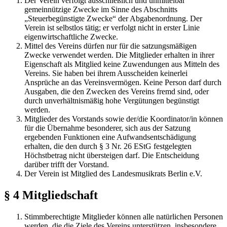
Der Verein verfolgt ausschließlich und unmittelbar
gemeinnützige Zwecke im Sinne des Abschnitts
„Steuerbegünstigte Zwecke“ der Abgabenordnung. Der
Verein ist selbstlos tätig; er verfolgt nicht in erster Linie
eigenwirtschaftliche Zwecke.
Mittel des Vereins dürfen nur für die satzungsmäßigen
Zwecke verwendet werden. Die Mitglieder erhalten in ihrer
Eigenschaft als Mitglied keine Zuwendungen aus Mitteln des
Vereins. Sie haben bei ihrem Ausscheiden keinerlei
Ansprüche an das Vereinsvermögen. Keine Person darf durch
Ausgaben, die den Zwecken des Vereins fremd sind, oder
durch unverhältnismäßig hohe Vergütungen begünstigt
werden.
Mitglieder des Vorstands sowie der/die Koordinator/in können
für die Übernahme besonderer, sich aus der Satzung
ergebenden Funktionen eine Aufwandsentschädigung
erhalten, die den durch § 3 Nr. 26 EStG festgelegten
Höchstbetrag nicht übersteigen darf. Die Entscheidung
darüber trifft der Vorstand.
Der Verein ist Mitglied des Landesmusikrats Berlin e.V.
§ 4 Mitgliedschaft
Stimmberechtigte Mitglieder können alle natürlichen Personen
werden, die die Ziele des Vereins unterstützen, insbesondere